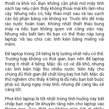
thoát ra khỏi nó. Bạn không cần phải mở máy tính
xách tay nếu cảm thấy không thoải mái khi làm như
vậy. Nhưng nếu có, hãy tháo mặt sau và lau sạch
các bộ phận bằng vải không xơ. Trước khi để máy
ráo nước hoàn toàn. Không nhất thiết tháo bung
máy ra nếu bạn không quen với công việc này.
Nhưng nếu biết làm thì bạn có thể tháo nắp lưng
laptop. Và lau chùi các linh kiện bằng miếng vải
mềm.
Để laptop trong 24 tiếng là lý tưởng nhất nếu có thể.
Trường hợp không có thời gian, bạn nên để laptop
trong ít nhất 4 tiếng. Mặc dù có vẻ đã khô, nhưng
các linh kiện hấp thu nhiều nước. Nên hãy cho
chúng đủ thời gian để chất lỏng bay hơi hết. Mặc dù
thử nghiệm cho thấy 4 tiếng là đủ nếu bạn bắt buộc
phải sử dụng ngay máy tính, nhưng để càng lâu sẽ
càng tốt.
Phơi khô laptop là tốt nhất trong tình huống này bất
chấp bạn nghe lời khuyên rằng nên cho laptop vào
thùng gạo. Gạo thật sự không giúp ích gì nhiều