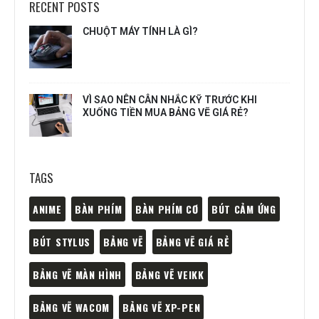
RECENT POSTS
CHUỘT MÁY TÍNH LÀ GÌ?
VÌ SAO NÊN CÂN NHẮC KỸ TRƯỚC KHI
XUỐNG TIỀN MUA BẢNG VẼ GIÁ RẺ?
TAGS
ANIME
BÀN PHÍM
BÀN PHÍM CƠ
BÚT CẢM ỨNG
BÚT STYLUS
BẢNG VẼ
BẢNG VẼ GIÁ RẺ
BẢNG VẼ MÀN HÌNH
BẢNG VẼ VEIKK
BẢNG VẼ WACOM
BẢNG VẼ XP-PEN