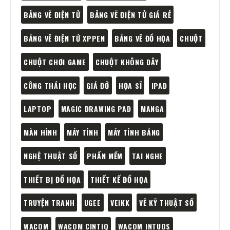
BẢNG VẼ ĐIỆN TỬ
BẢNG VẼ ĐIỆN TỬ GIÁ RẺ
BẢNG VẼ ĐIỆN TỬ XPPEN
BẢNG VẼ ĐỒ HỌA
CHUỘT
CHUỘT CHƠI GAME
CHUỘT KHÔNG DÂY
CÔNG THÁI HỌC
GIÁ ĐỠ
HỌA SĨ
IPAD
LAPTOP
MAGIC DRAWING PAD
MANGA
MÀN HÌNH
MÁY TÍNH
MÁY TÍNH BẢNG
NGHỆ THUẬT SỐ
PHẦN MỀM
TAI NGHE
THIẾT BỊ ĐỒ HỌA
THIẾT KẾ ĐỒ HỌA
TRUYỆN TRANH
UGEE
VEIKK
VẼ KỸ THUẬT SỐ
WACOM
WACOM CINTIQ
WACOM INTUOS