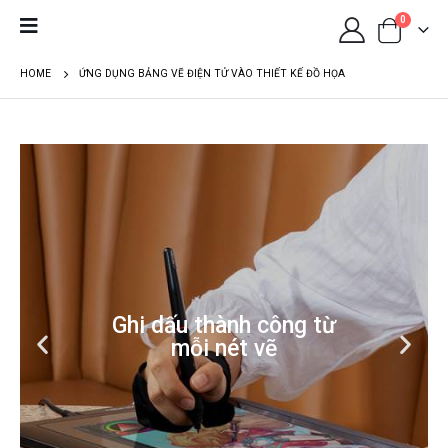
0
HOME
ỨNG DỤNG BẢNG VẼ ĐIỆN TỬ VÀO THIẾT KẾ ĐỒ HỌA
Ghi dấu thành công từ
mỗi nét vẽ