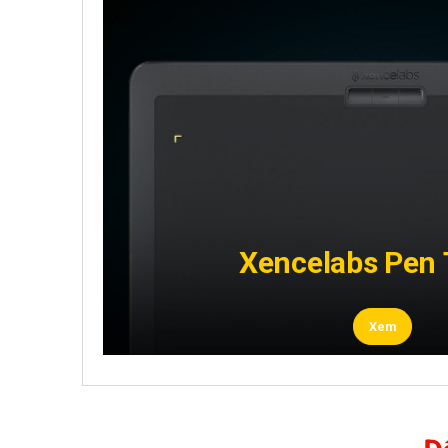
Xencelabs Pen 
Xem