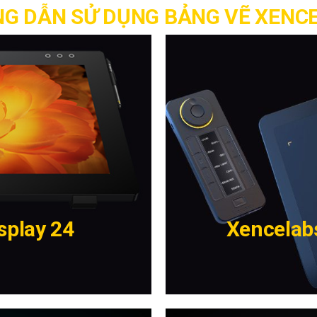
G DẪN SỬ DỤNG BẢNG VẼ XENCE
splay 24
Xencelab