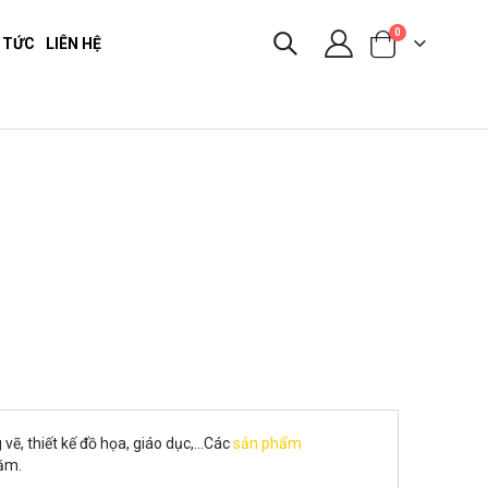
0
 TỨC
LIÊN HỆ
vẽ, thiết kế đồ họa, giáo dục,…Các
sản phẩm
năm.