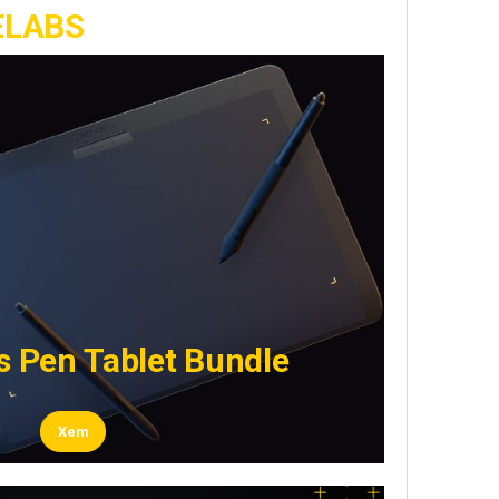
LABS​
s Pen Tablet Bundle
Xem