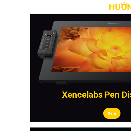
HƯỚN
Xencelabs Pen Di
Xem