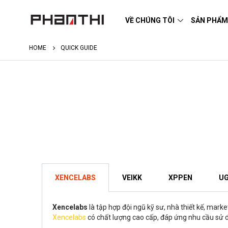
VỀ CHÚNG TÔI
SẢN PHẨ
HOME
QUICK GUIDE
XENCELABS
VEIKK
XPPEN
UG
Xencelabs
là tập hợp đội ngũ kỹ sư, nhà thiết kế, mar
Xencelabs
có chất lượng cao cấp, đáp ứng nhu cầu sử 