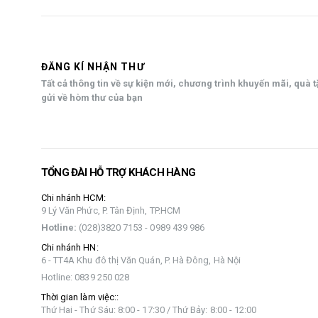
ĐĂNG KÍ NHẬN THƯ
Tất cả thông tin về sự kiện mới, chương trình khuyến mãi, quà 
gửi về hòm thư của bạn
TỔNG ĐÀI HỖ TRỢ KHÁCH HÀNG
Chi nhánh HCM:
9 Lý Văn Phức, P. Tân Định, TP.HCM
Hotline:
(028)3820 7153 - 0989 439 986
Chi nhánh HN:
6 - TT4A Khu đô thị Văn Quán, P. Hà Đông, Hà Nội
Hotline: 0839 250 028
Thời gian làm việc::
Thứ Hai - Thứ Sáu: 8:00 - 17:30 / Thứ Bảy: 8:00 - 12:00