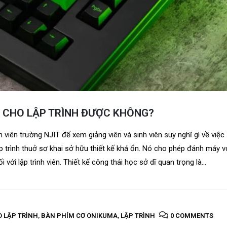
Ơ CHO LẬP TRÌNH ĐƯỢC KHÔNG?
n viên trường NJIT để xem giảng viên và sinh viên suy nghĩ gì về việ
p trình thuở sơ khai sở hữu thiết kế khá ổn. Nó cho phép đánh máy v
với lập trình viên. Thiết kế công thái học sở dĩ quan trọng là...
 LẬP TRÌNH
,
BÀN PHÍM CƠ ONIKUMA
,
LẬP TRÌNH
0 COMMENTS