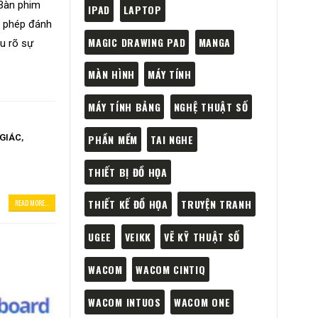
 Bàn phim
IPAD
LAPTOP
o phép đánh
MAGIC DRAWING PAD
MANGA
u rõ sự
MÀN HÌNH
MÁY TÍNH
MÁY TÍNH BẢNG
NGHỆ THUẬT SỐ
PHẦN MỀM
TAI NGHE
 GIÁC
,
THIẾT BỊ ĐỒ HỌA
THIẾT KẾ ĐỒ HỌA
TRUYỆN TRANH
READ MORE...
UGEE
VEIKK
VẼ KỸ THUẬT SỐ
WACOM
WACOM CINTIQ
WACOM INTUOS
WACOM ONE