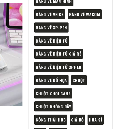
BẢNG VẼ MÀN HÌNH
BẢNG VẼ VEIKK
BẢNG VẼ WACOM
BẢNG VẼ XP-PEN
BẢNG VẼ ĐIỆN TỬ
BẢNG VẼ ĐIỆN TỬ GIÁ RẺ
BẢNG VẼ ĐIỆN TỬ XPPEN
BẢNG VẼ ĐỒ HỌA
CHUỘT
CHUỘT CHƠI GAME
CHUỘT KHÔNG DÂY
CÔNG THÁI HỌC
GIÁ ĐỠ
HỌA SĨ