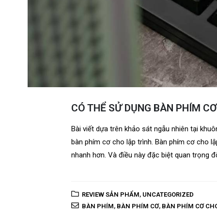
CÓ THỂ SỬ DỤNG BÀN PHÍM C
Bài viết dựa trên khảo sát ngẫu nhiên tại khuô
bàn phím cơ cho lập trình. Bàn phím cơ cho lậ
nhanh hơn. Và điều này đặc biệt quan trọng đối 
REVIEW SẢN PHẨM
,
UNCATEGORIZED
BÀN PHÍM
,
BÀN PHÍM CƠ
,
BÀN PHÍM CƠ CHO