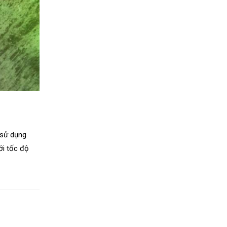
c sử dụng
ới tốc độ