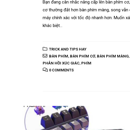
Bạn đang cân nhắc nâng cấp lên bàn phím cơ
cơ thường đắt hơn bàn phím màng, song vẫn đ
máy chính xác với tốc độ nhanh hơn. Muốn xá
khác biệt...
TRICK AND TIPS HAY
BÀN PHÍM
,
BÀN PHÍM CƠ
,
BÀN PHÍM MÀNG
PHẢN HỒI XÚC GIÁC
,
PHÍM
0 COMMENTS