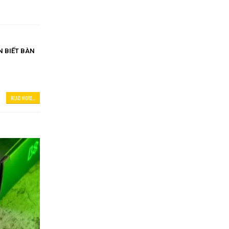
 BIẾT BÀN
READ MORE...