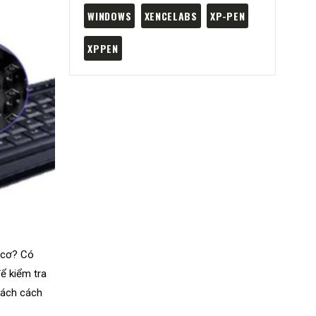
WINDOWS
XENCELABS
XP-PEN
XPPEN
m cơ? Có
ể kiểm tra
lách cách