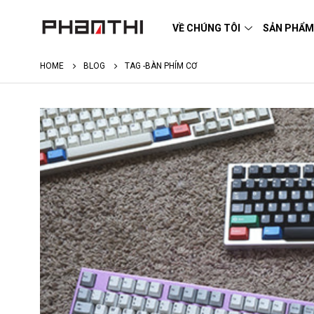
VỀ CHÚNG TÔI
SẢN PHẨ
HOME
BLOG
TAG -
BÀN PHÍM CƠ