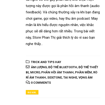
tượng này được gọi là phản hồi âm thanh (audio
feedback). Và chúng thường xảy ra khi bạn đang
chơi game, gọi video, hay thu âm podcast. May
mắn là khi hiểu được nguyên nhân, việc khắc
phục sẽ dễ dàng hơn rất nhiều. Trong bài viết
này, Store Phan Thị giải thích lý do vì sao bạn
nghe thấy...
TRICK AND TIPS HAY
ÂM LƯỢNG
,
ĐỘ TRỄ BLUETOOTH
,
ĐỘ TRỄ THIẾT
BỊ
,
MICRO
,
PHẢN HỒI ÂM THANH
,
PHẦN MỀM
,
RÒ
RỈ ÂM THANH
,
SIDETONE
,
TAI NGHE
,
VỌNG ÂM
0 COMMENTS
READ MORE...