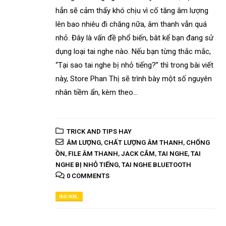
hẳn sẽ cảm thấy khó chịu vì cố tăng âm lượng
lên bao nhiêu đi chăng nữa, âm thanh vẫn quá
nhỏ. Đây là vấn đề phổ biến, bât kể bạn đang sử
dụng loại tai nghe nào. Nếu bạn từng thắc mắc,
“Tại sao tai nghe bị nhỏ tiếng?” thì trong bài viết
này, Store Phan Thị sẽ trình bày một số nguyên
nhân tiềm ẩn, kèm theo...
TRICK AND TIPS HAY
ÂM LƯỢNG
,
CHẤT LƯỢNG ÂM THANH
,
CHỐNG
ỒN
,
FILE ÂM THANH
,
JACK CẮM
,
TAI NGHE
,
TAI
NGHE BỊ NHỎ TIẾNG
,
TAI NGHE BLUETOOTH
0 COMMENTS
READ MORE...