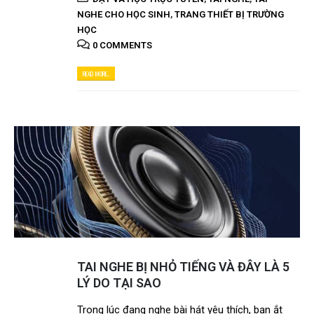
NGHE CHO HỌC SINH
,
TRANG THIẾT BỊ TRƯỜNG
HỌC
0 COMMENTS
READ MORE...
TAI NGHE BỊ NHỎ TIẾNG VÀ ĐÂY LÀ 5
LÝ DO TẠI SAO
Trong lúc đang nghe bài hát yêu thích, bạn ắt