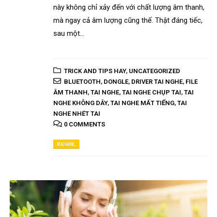
này không chỉ xảy đến với chất lượng âm thanh,
mà ngay cả âm lượng cũng thế. Thật đáng tiếc,
sau một...
TRICK AND TIPS HAY
,
UNCATEGORIZED
BLUETOOTH
,
DONGLE
,
DRIVER TAI NGHE
,
FILE
ÂM THANH
,
TAI NGHE
,
TAI NGHE CHỤP TAI
,
TAI
NGHE KHÔNG DÂY
,
TAI NGHE MẤT TIẾNG
,
TAI
NGHE NHÉT TAI
0 COMMENTS
READ MORE...