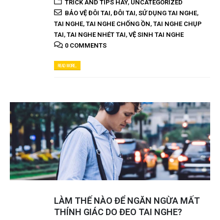
TRICK AND TIPS HAY
,
UNCATEGORIZED
BẢO VỆ ĐÔI TAI
,
ĐÔI TAI
,
SỬ DỤNG TAI NGHE
,
TAI NGHE
,
TAI NGHE CHỐNG ỒN
,
TAI NGHE CHỤP
TAI
,
TAI NGHE NHÉT TAI
,
VỆ SINH TAI NGHE
0 COMMENTS
READ MORE...
LÀM THẾ NÀO ĐỂ NGĂN NGỪA MẤT
THÍNH GIÁC DO ĐEO TAI NGHE?