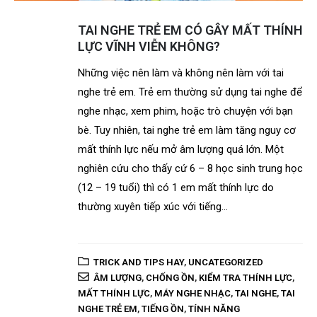
TAI NGHE TRẺ EM CÓ GÂY MẤT THÍNH
LỰC VĨNH VIỄN KHÔNG?
Những việc nên làm và không nên làm với tai
nghe trẻ em. Trẻ em thường sử dụng tai nghe để
nghe nhạc, xem phim, hoặc trò chuyện với bạn
bè. Tuy nhiên, tai nghe trẻ em làm tăng nguy cơ
mất thính lực nếu mở âm lượng quá lớn. Một
nghiên cứu cho thấy cứ 6 – 8 học sinh trung học
(12 – 19 tuổi) thì có 1 em mất thính lực do
thường xuyên tiếp xúc với tiếng...
TRICK AND TIPS HAY
,
UNCATEGORIZED
ÂM LƯỢNG
,
CHỐNG ỒN
,
KIỂM TRA THÍNH LỰC
,
MẤT THÍNH LỰC
,
MÁY NGHE NHẠC
,
TAI NGHE
,
TAI
NGHE TRẺ EM
,
TIẾNG ỒN
,
TÍNH NĂNG