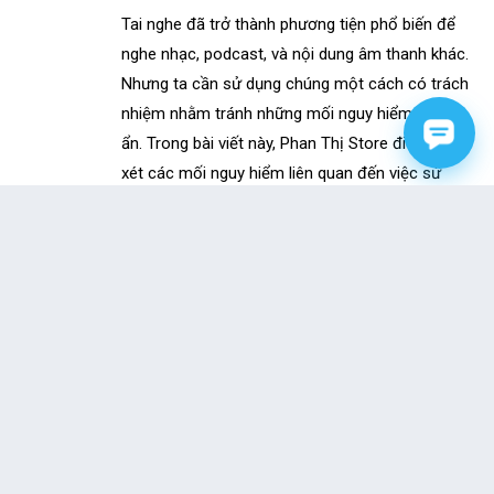
Tai nghe đã trở thành phương tiện phổ biến để
nghe nhạc, podcast, và nội dung âm thanh khác.
Nhưng ta cần sử dụng chúng một cách có trách
nhiệm nhằm tránh những mối nguy hiểm tiềm
ẩn. Trong bài viết này, Phan Thị Store đi sâu xem
xét các mối nguy hiểm liên quan đến việc sử
dụng tai nghe. Đồng thời bật mí 06 mẹo đơn
giản giúp bạn ngăn ngừa mất thính giác do đeo
tai nghe. Những...
TRICK AND TIPS HAY
,
UNCATEGORIZED
MẤT THÍNH GIÁC
,
NHIỄM TRÙNG TAI
,
TAI
NGHE
,
TAI NGHE CHẤT LƯỢNG CAO
,
TAI NGHE
CHỐNG ỒN
,
TAI NGHE CHỤP TAI
,
TAI NGHE NHÉT
TAI
,
TỔN THƯƠNG THÍNH GIÁC
0 COMMENTS