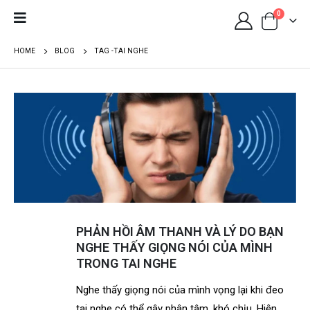
0
HOME
BLOG
TAG -
TAI NGHE
PHẢN HỒI ÂM THANH VÀ LÝ DO BẠN
NGHE THẤY GIỌNG NÓI CỦA MÌNH
TRONG TAI NGHE
Nghe thấy giọng nói của mình vọng lại khi đeo
tai nghe có thể gây phân tâm, khó chịu. Hiện