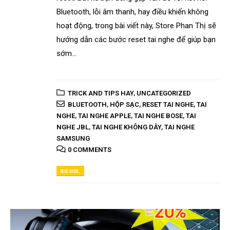
Bluetooth, lỗi âm thanh, hay điều khiển không
hoạt động, trong bài viết này, Store Phan Thị sẽ
hướng dẫn các bước reset tai nghe để giúp bạn
sớm...
TRICK AND TIPS HAY
,
UNCATEGORIZED
BLUETOOTH
,
HỘP SẠC
,
RESET TAI NGHE
,
TAI
NGHE
,
TAI NGHE APPLE
,
TAI NGHE BOSE
,
TAI
NGHE JBL
,
TAI NGHE KHÔNG DÂY
,
TAI NGHE
SAMSUNG
0 COMMENTS
READ MORE...