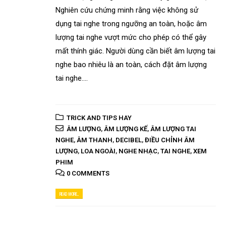
Nghiên cứu chứng minh rằng việc không sử
dụng tai nghe trong ngưỡng an toàn, hoặc âm
lượng tai nghe vượt mức cho phép có thể gây
mất thính giác. Người dùng cần biết âm lượng tai
nghe bao nhiêu là an toàn, cách đặt âm lượng
tai nghe....
TRICK AND TIPS HAY
ÂM LƯỢNG
,
ÂM LƯỢNG KẾ
,
ÂM LƯỢNG TAI
NGHE
,
ÂM THANH
,
DECIBEL
,
ĐIỀU CHỈNH ÂM
LƯỢNG
,
LOA NGOÀI
,
NGHE NHẠC
,
TAI NGHE
,
XEM
PHIM
0 COMMENTS
READ MORE...