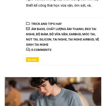
thiết kế công thái học vừa vặn, ôm sát, và...
TRICK AND TIPS HAY
ÂM BASS
,
CHẤT LƯỢNG ÂM THANH
,
ĐEO TAI
NGHE
,
ĐỘ BÁM
,
ĐỘ VỪA VẶN
,
EARBUD
,
MÓC TAI
,
NÚT TAI
,
SILICON
,
TAI NGHE
,
TAI NGHE AIRBUD
,
VỆ
SINH TAI NGHE
0 COMMENTS
READ MORE...