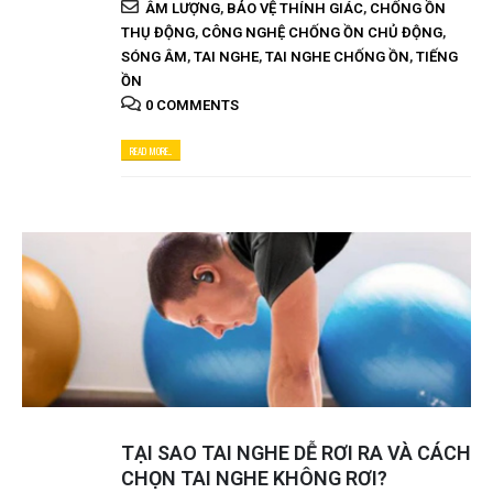
ÂM LƯỢNG
,
BẢO VỆ THÍNH GIÁC
,
CHỐNG ỒN
THỤ ĐỘNG
,
CÔNG NGHỆ CHỐNG ỒN CHỦ ĐỘNG
,
SÓNG ÂM
,
TAI NGHE
,
TAI NGHE CHỐNG ỒN
,
TIẾNG
ỒN
0 COMMENTS
READ MORE...
TẠI SAO TAI NGHE DỄ RƠI RA VÀ CÁCH
CHỌN TAI NGHE KHÔNG RƠI?