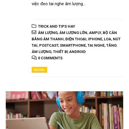
việc đeo tai nghe âm lượng...
TRICK AND TIPS HAY
ÂM LƯỢNG
,
ÂM LƯỢNG LỚN
,
AMPLY
,
BỘ CÂN
BẰNG ÂM THANH
,
ĐIỆN THOẠI
,
IPHONE
,
LOA
,
NÚT
TAI
,
POSTCAST
,
SMARTPHONE
,
TAI NGHE
,
TĂNG
ÂM LƯỢNG
,
THIẾT BỊ ANDROID
0 COMMENTS
READ MORE...