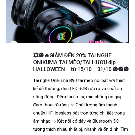
💥🎃🔥GIẢM ĐẾN 20% TAI NGHE
ONIKUMA TAI MÈO/TAI HƯƠU dịp
HALLOWEEN – từ 15/10 – 31/10 🎃🎃🎃
Tai nghe Onikuma B90 tai mèo nổi bật với thiết
kế dễ thương, đèn LED RGB rực rỡ và chất âm
sống động. Đệm tai êm ái, mic chống ồn giúp
đàm thoại rõ ràng: ✨ Chất lượng âm thanh
chuẩn HiFi lossless bắt trọn từng chi tiết trong
âm nhạc. ✨ Kết nối có dây và Bluetooth 5.0.
tương thích nhiều thiết bị, nhanh và ổn định. Tìm