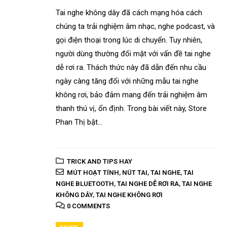
Tai nghe không dây đã cách mạng hóa cách
chúng ta trải nghiệm âm nhạc, nghe podcast, và
gọi điện thoại trong lúc di chuyển. Tuy nhiên,
người dùng thường đối mặt với vấn đề tai nghe
dễ rơi ra. Thách thức này đã dẫn đến nhu cầu
ngày càng tăng đối với những mẫu tai nghe
không rơi, bảo đảm mang đến trải nghiệm âm
thanh thú vị, ổn định. Trong bài viết này, Store
Phan Thị bật...
TRICK AND TIPS HAY
MÚT HOẠT TÍNH
,
NÚT TAI
,
TAI NGHE
,
TAI
NGHE BLUETOOTH
,
TAI NGHE DỄ RƠI RA
,
TAI NGHE
KHÔNG DÂY
,
TAI NGHE KHÔNG RƠI
0 COMMENTS
READ MORE...