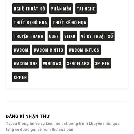
NGHỆ THUẬT SỐ
PHẦN MỀM
TAI NGHE
THIẾT BỊ ĐỒ HỌA
THIẾT KẾ ĐỒ HỌA
TRUYỆN TRANH
UGEE
VEIKK
VẼ KỸ THUẬT SỐ
WACOM
WACOM CINTIQ
WACOM INTUOS
WACOM ONE
WINDOWS
XENCELABS
XP-PEN
XPPEN
ĐĂNG KÍ NHẬN THƯ
Tất cả thông tin về sự kiện mới, chương trình khuyến mãi, quà
tặng sẽ được gửi về hòm thư của bạn