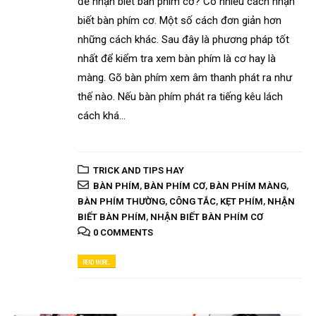
để nhận biết bàn phím cơ? Có nhiều cách nhận
biết bàn phím cơ. Một số cách đơn giản hơn
những cách khác. Sau đây là phương pháp tốt
nhất để kiểm tra xem bàn phím là cơ hay là
màng. Gõ bàn phím xem âm thanh phát ra như
thế nào. Nếu bàn phím phát ra tiếng kêu lách
cách khá...
TRICK AND TIPS HAY
BÀN PHÍM
,
BÀN PHÍM CƠ
,
BÀN PHÍM MÀNG
,
BÀN PHÍM THƯỜNG
,
CÔNG TẮC
,
KẸT PHÍM
,
NHẬN
BIẾT BÀN PHÍM
,
NHẬN BIẾT BÀN PHÍM CƠ
0 COMMENTS
READ MORE...