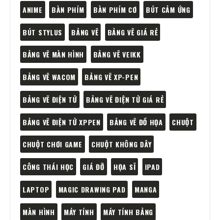
ANIME
BÀN PHÍM
BÀN PHÍM CƠ
BÚT CẢM ỨNG
BÚT STYLUS
BẢNG VẼ
BẢNG VẼ GIÁ RẺ
BẢNG VẼ MÀN HÌNH
BẢNG VẼ VEIKK
BẢNG VẼ WACOM
BẢNG VẼ XP-PEN
BẢNG VẼ ĐIỆN TỬ
BẢNG VẼ ĐIỆN TỬ GIÁ RẺ
BẢNG VẼ ĐIỆN TỬ XPPEN
BẢNG VẼ ĐỒ HỌA
CHUỘT
CHUỘT CHƠI GAME
CHUỘT KHÔNG DÂY
CÔNG THÁI HỌC
GIÁ ĐỠ
HỌA SĨ
IPAD
LAPTOP
MAGIC DRAWING PAD
MANGA
MÀN HÌNH
MÁY TÍNH
MÁY TÍNH BẢNG