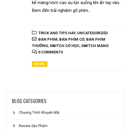
kế màng/vòm cao su lún xuống khi ấn tay vào.
Đem đến trải nghiệm gõ phím...
TRICK AND TIPS HAY
,
UNCATEGORIZED
BÀN PHÍM
,
BÀN PHÍM CƠ
,
BÀN PHÍM
THƯỜNG
,
SWITCH CƠ HỌC
,
SWITCH MÀNG
0 COMMENTS
READ MORE...
BLOG CATEGORIES
Chương Trình Khuyến Mãi
Review Sản Phẩm