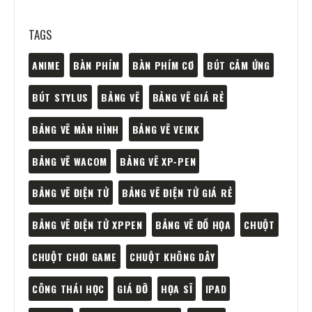
TAGS
ANIME
BÀN PHÍM
BÀN PHÍM CƠ
BÚT CẢM ỨNG
BÚT STYLUS
BẢNG VẼ
BẢNG VẼ GIÁ RẺ
BẢNG VẼ MÀN HÌNH
BẢNG VẼ VEIKK
BẢNG VẼ WACOM
BẢNG VẼ XP-PEN
BẢNG VẼ ĐIỆN TỬ
BẢNG VẼ ĐIỆN TỬ GIÁ RẺ
BẢNG VẼ ĐIỆN TỬ XPPEN
BẢNG VẼ ĐỒ HỌA
CHUỘT
CHUỘT CHƠI GAME
CHUỘT KHÔNG DÂY
CÔNG THÁI HỌC
GIÁ ĐỠ
HỌA SĨ
IPAD