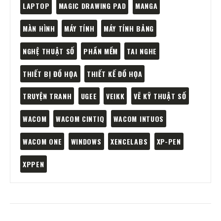
LAPTOP
MAGIC DRAWING PAD
MANGA
MÀN HÌNH
MÁY TÍNH
MÁY TÍNH BẢNG
NGHỆ THUẬT SỐ
PHẦN MỀM
TAI NGHE
THIẾT BỊ ĐỒ HỌA
THIẾT KẾ ĐỒ HỌA
TRUYỆN TRANH
UGEE
VEIKK
VẼ KỸ THUẬT SỐ
WACOM
WACOM CINTIQ
WACOM INTUOS
WACOM ONE
WINDOWS
XENCELABS
XP-PEN
XPPEN