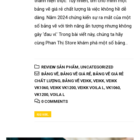
thành hiện thực. Tuy nhiên, tìm cho mình một
bảng vẽ giá rẻ chất lượng là việc không hề dễ
dàng. Năm 2024 chứng kiến sự ra mắt của một
số bảng vẽ với tính năng ấn tượng nhưng không
gây ‘đau ví.’ Trong bài viết này, chúng ta hãy
cùng Phan Thị Store khám phá một số bảng...
REVIEW SẢN PHẨM
,
UNCATEGORIZED
BẢNG VẼ
,
BẢNG VẼ GIÁ RẺ
,
BẢNG VẼ GIÁ RẺ
CHẤT LƯỢNG
,
BẢNG VẼ VEIKK
,
VEIKK
,
VEIKK
VK1060
,
VEIKK VK1200
,
VEIKK VOILA L
,
VK1060
,
VK1200
,
VOILA L
0 COMMENTS
READ MORE...