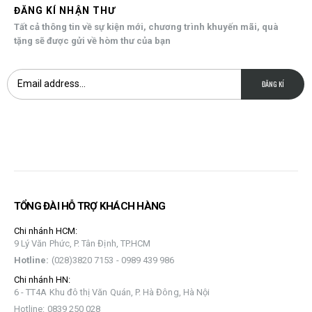
ĐĂNG KÍ NHẬN THƯ
Tất cả thông tin về sự kiện mới, chương trình khuyến mãi, quà
tặng sẽ được gửi về hòm thư của bạn
TỔNG ĐÀI HỖ TRỢ KHÁCH HÀNG
Chi nhánh HCM:
9 Lý Văn Phức, P. Tân Định, TP.HCM
Hotline:
(028)3820 7153 - 0989 439 986
Chi nhánh HN:
6 - TT4A Khu đô thị Văn Quán, P. Hà Đông, Hà Nội
Hotline: 0839 250 028