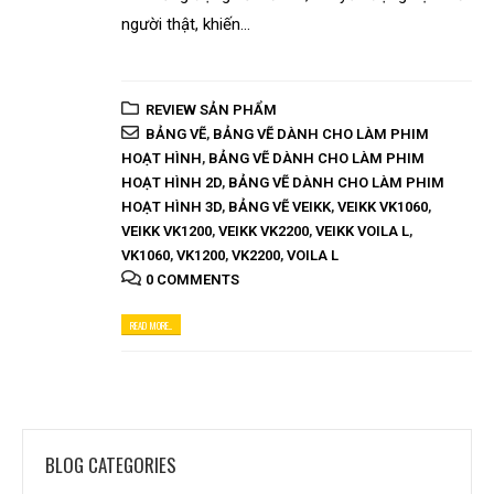
người thật, khiến...
REVIEW SẢN PHẨM
BẢNG VẼ
,
BẢNG VẼ DÀNH CHO LÀM PHIM
HOẠT HÌNH
,
BẢNG VẼ DÀNH CHO LÀM PHIM
HOẠT HÌNH 2D
,
BẢNG VẼ DÀNH CHO LÀM PHIM
HOẠT HÌNH 3D
,
BẢNG VẼ VEIKK
,
VEIKK VK1060
,
VEIKK VK1200
,
VEIKK VK2200
,
VEIKK VOILA L
,
VK1060
,
VK1200
,
VK2200
,
VOILA L
0 COMMENTS
READ MORE...
BLOG CATEGORIES