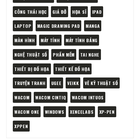
CÔNG THÁI HỌC
GIÁ ĐỠ
HỌA SĨ
IPAD
LAPTOP
MAGIC DRAWING PAD
MANGA
MÀN HÌNH
MÁY TÍNH
MÁY TÍNH BẢNG
NGHỆ THUẬT SỐ
PHẦN MỀM
TAI NGHE
THIẾT BỊ ĐỒ HỌA
THIẾT KẾ ĐỒ HỌA
TRUYỆN TRANH
UGEE
VEIKK
VẼ KỸ THUẬT SỐ
WACOM
WACOM CINTIQ
WACOM INTUOS
WACOM ONE
WINDOWS
XENCELABS
XP-PEN
XPPEN