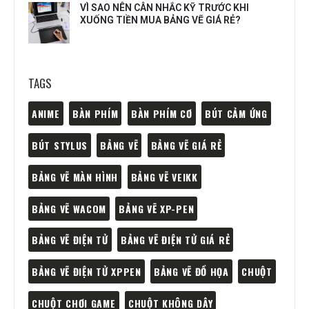
VÌ SAO NÊN CÂN NHẮC KỸ TRƯỚC KHI
XUỐNG TIỀN MUA BẢNG VẼ GIÁ RẺ?
TAGS
ANIME
BÀN PHÍM
BÀN PHÍM CƠ
BÚT CẢM ỨNG
BÚT STYLUS
BẢNG VẼ
BẢNG VẼ GIÁ RẺ
BẢNG VẼ MÀN HÌNH
BẢNG VẼ VEIKK
BẢNG VẼ WACOM
BẢNG VẼ XP-PEN
BẢNG VẼ ĐIỆN TỬ
BẢNG VẼ ĐIỆN TỬ GIÁ RẺ
BẢNG VẼ ĐIỆN TỬ XPPEN
BẢNG VẼ ĐỒ HỌA
CHUỘT
CHUỘT CHƠI GAME
CHUỘT KHÔNG DÂY