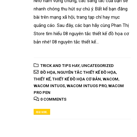
Nhờ nắm vững chúng, các sáng tác của bạn sẽ
nhanh chóng thu hút sự chú ý. Bất kể bạn đăng
bài trên mạng xã hội, trang tạp chí hay mục
quảng cáo. Sau đây, các bạn hãy cùng Phan Thị
Store tìm hiểu 08 nguyên tắc thiết kế đồ họa cơ
bản nhé! 08 nguyên tắc thiết kế...
TRICK AND TIPS HAY
,
UNCATEGORIZED
ĐỒ HỌA
,
NGUYÊN TẮC THIẾT KẾ ĐỒ HỌA
,
THIẾT KẾ
,
THIẾT KẾ ĐỒ HỌA CƠ BẢN
,
WACOM
,
WACOM INTUOS
,
WACOM INTUOS PRO
,
WACOM
PRO PEN
0 COMMENTS
READ MORE...