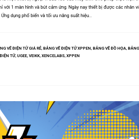
ỉ với 1 màn hình và bút cảm ứng. Ngày nay thiết bị được các nhân vi
... Ứng dụng phổ biến và tối ưu năng suất hiệu...
NG VẼ ĐIỆN TỬ GIÁ RẺ
,
BẢNG VẼ ĐIỆN TỬ XPPEN
,
BẢNG VẼ ĐỒ HỌA
,
BẢNG
ĐIỆN TỬ
,
UGEE
,
VEIKK
,
XENCELABS
,
XPPEN