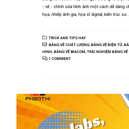
- vẽ - chỉnh sửa hình ảnh một cách dễ dàng ch
họa, nhiếp ảnh gia, họa sĩ digital, kiến trúc sư
TRICK AND TIPS HAY
BẢNG VẼ CHẤT LƯỢNG
,
BẢNG VẼ ĐIỆN TỬ
,
BẢ
HÌNH
,
BẢNG VẼ WACOM
,
TRẢI NGHIỆM BẢNG VẼ 
1 COMMENT