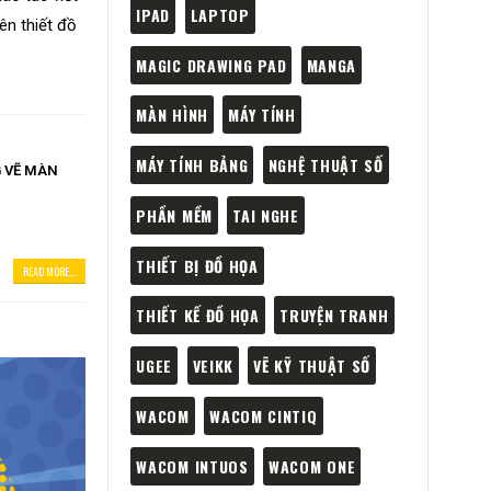
IPAD
LAPTOP
ên thiết đồ
MAGIC DRAWING PAD
MANGA
MÀN HÌNH
MÁY TÍNH
MÁY TÍNH BẢNG
NGHỆ THUẬT SỐ
 VẼ MÀN
PHẦN MỀM
TAI NGHE
THIẾT BỊ ĐỒ HỌA
READ MORE...
THIẾT KẾ ĐỒ HỌA
TRUYỆN TRANH
UGEE
VEIKK
VẼ KỸ THUẬT SỐ
WACOM
WACOM CINTIQ
WACOM INTUOS
WACOM ONE