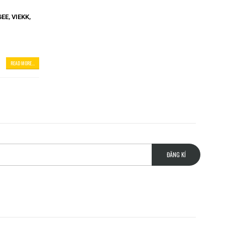
GEE
,
VIEKK
,
READ MORE...