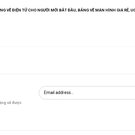
NG VẼ ĐIỆN TỬ CHO NGƯỜI MỚI BẮT ĐẦU
,
BẢNG VẼ MÀN HÌNH GIÁ RẺ
,
U
tặng sẽ được