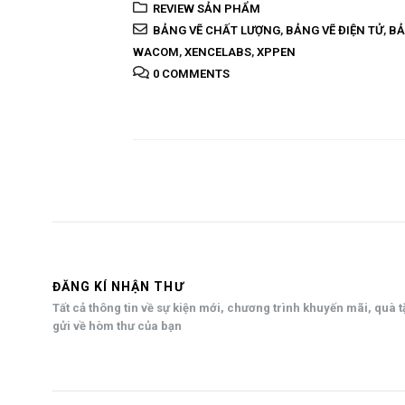
REVIEW SẢN PHẨM
BẢNG VẼ CHẤT LƯỢNG
,
BẢNG VẼ ĐIỆN TỬ
,
BẢ
WACOM
,
XENCELABS
,
XPPEN
0 COMMENTS
ĐĂNG KÍ NHẬN THƯ
Tất cả thông tin về sự kiện mới, chương trình khuyến mãi, quà 
gửi về hòm thư của bạn