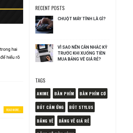
RECENT POSTS
CHUỘT MÁY TÍNH LÀ GÌ?
VÌ SAO NÊN CÂN NHẮC KỸ
trong hai
TRƯỚC KHI XUỐNG TIỀN
 để hiểu rõ
MUA BẢNG VẼ GIÁ RẺ?
TAGS
ANIME
BÀN PHÍM
BÀN PHÍM CƠ
BÚT CẢM ỨNG
BÚT STYLUS
READ MORE...
BẢNG VẼ
BẢNG VẼ GIÁ RẺ