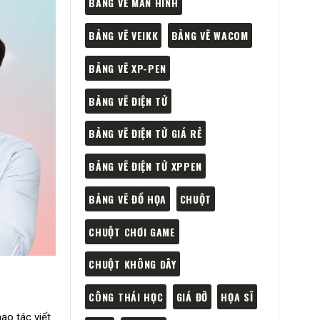
BẢNG VẼ MÀN HÌNH
BẢNG VẼ VEIKK
BẢNG VẼ WACOM
BẢNG VẼ XP-PEN
BẢNG VẼ ĐIỆN TỬ
BẢNG VẼ ĐIỆN TỬ GIÁ RẺ
BẢNG VẼ ĐIỆN TỬ XPPEN
BẢNG VẼ ĐỒ HỌA
CHUỘT
CHUỘT CHƠI GAME
CHUỘT KHÔNG DÂY
CÔNG THÁI HỌC
GIÁ ĐỠ
HỌA SĨ
ao tác viết