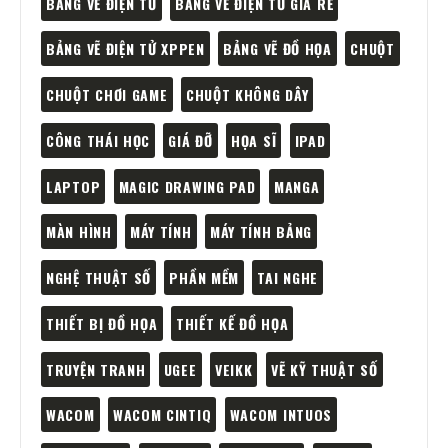
BẢNG VẼ ĐIỆN TỬ
BẢNG VẼ ĐIỆN TỬ GIÁ RẺ
BẢNG VẼ ĐIỆN TỬ XPPEN
BẢNG VẼ ĐỒ HỌA
CHUỘT
CHUỘT CHƠI GAME
CHUỘT KHÔNG DÂY
CÔNG THÁI HỌC
GIÁ ĐỠ
HỌA SĨ
IPAD
LAPTOP
MAGIC DRAWING PAD
MANGA
MÀN HÌNH
MÁY TÍNH
MÁY TÍNH BẢNG
NGHỆ THUẬT SỐ
PHẦN MỀM
TAI NGHE
THIẾT BỊ ĐỒ HỌA
THIẾT KẾ ĐỒ HỌA
TRUYỆN TRANH
UGEE
VEIKK
VẼ KỸ THUẬT SỐ
WACOM
WACOM CINTIQ
WACOM INTUOS