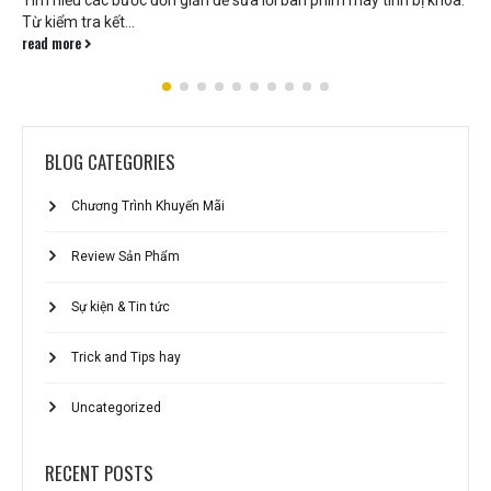
Bạn cảm thấy yêu thích sáng tác manga hay vẽ kỹ thuật số? Bạn
mới chân ướt chân ráo...
read more
BLOG CATEGORIES
Chương Trình Khuyến Mãi
Review Sản Phẩm
Sự kiện & Tin tức
Trick and Tips hay
Uncategorized
RECENT POSTS