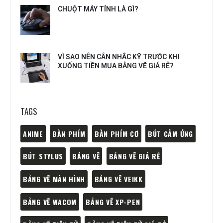
CHUỘT MÁY TÍNH LÀ GÌ?
VÌ SAO NÊN CÂN NHẮC KỸ TRƯỚC KHI
XUỐNG TIỀN MUA BẢNG VẼ GIÁ RẺ?
TAGS
ANIME
BÀN PHÍM
BÀN PHÍM CƠ
BÚT CẢM ỨNG
BÚT STYLUS
BẢNG VẼ
BẢNG VẼ GIÁ RẺ
BẢNG VẼ MÀN HÌNH
BẢNG VẼ VEIKK
BẢNG VẼ WACOM
BẢNG VẼ XP-PEN