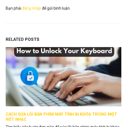
Bạn phải
đăng nhập
để gửi bình luận.
RELATED
POSTS
GIẢI ĐÁP THẮC MẮC CHO NGƯỜI MỚI CHUYỂN SANG NGHỆ
THUẬT SỐ