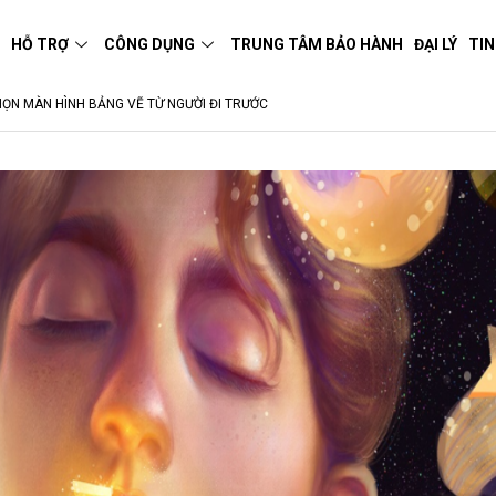
M
HỖ TRỢ
CÔNG DỤNG
TRUNG TÂM BẢO HÀNH
ĐẠI LÝ
TIN
HỌN MÀN HÌNH BẢNG VẼ TỪ NGƯỜI ĐI TRƯỚC