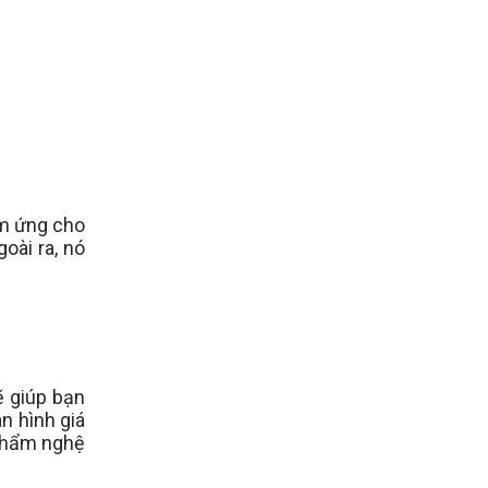
ảm ứng cho
oài ra, nó
ẽ giúp bạn
n hình giá
 phẩm nghệ