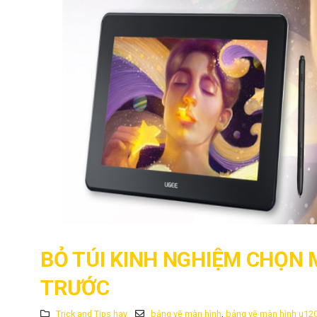
BỎ TÚI KINH NGHIỆM CHỌN 
TRƯỚC
Trick and Tips hay
bảng vẽ màn hình
,
bảng vẽ màn hình u12