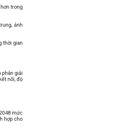
 hơn trong
trung, ảnh
 thời gian
 phân giải
ết nối, độ
, 2048 mức
ch hợp cho