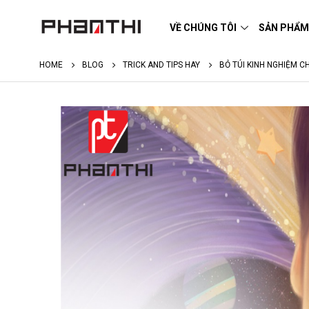
VỀ CHÚNG TÔI
SẢN PHẨ
HOME
BLOG
TRICK AND TIPS HAY
BỎ TÚI KINH NGHIỆM C