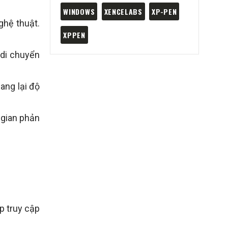
WINDOWS
XENCELABS
XP-PEN
ghệ thuật.
XPPEN
 di chuyển
ang lại độ
 gian phản
p truy cập