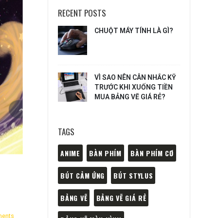
RECENT POSTS
CHUỘT MÁY TÍNH LÀ GÌ?
VÌ SAO NÊN CÂN NHẮC KỸ
TRƯỚC KHI XUỐNG TIỀN
MUA BẢNG VẼ GIÁ RẺ?
TAGS
ANIME
BÀN PHÍM
BÀN PHÍM CƠ
BÚT CẢM ỨNG
BÚT STYLUS
BẢNG VẼ
BẢNG VẼ GIÁ RẺ
ents