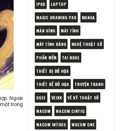
IPAD
LAPTOP
MAGIC DRAWING PAD
MANGA
MÀN HÌNH
MÁY TÍNH
MÁY TÍNH BẢNG
NGHỆ THUẬT SỐ
PHẦN MỀM
TAI NGHE
THIẾT BỊ ĐỒ HỌA
THIẾT KẾ ĐỒ HỌA
TRUYỆN TRANH
UGEE
VEIKK
VẼ KỸ THUẬT SỐ
hợp. Ngoài
 một trong
WACOM
WACOM CINTIQ
WACOM INTUOS
WACOM ONE