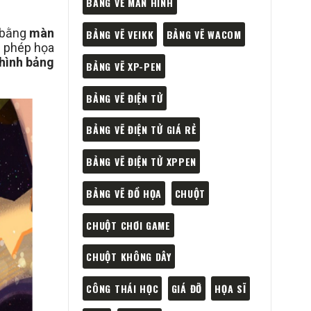
BẢNG VẼ MÀN HÌNH
g bằng
màn
BẢNG VẼ VEIKK
BẢNG VẼ WACOM
o phép họa
hình bảng
BẢNG VẼ XP-PEN
BẢNG VẼ ĐIỆN TỬ
BẢNG VẼ ĐIỆN TỬ GIÁ RẺ
BẢNG VẼ ĐIỆN TỬ XPPEN
BẢNG VẼ ĐỒ HỌA
CHUỘT
CHUỘT CHƠI GAME
CHUỘT KHÔNG DÂY
CÔNG THÁI HỌC
GIÁ ĐỠ
HỌA SĨ