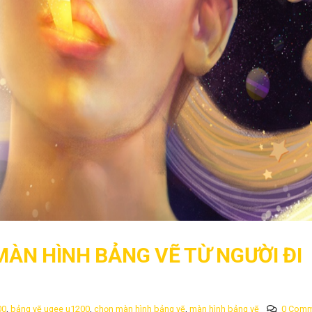
MÀN HÌNH BẢNG VẼ TỪ NGƯỜI ĐI
00
,
bảng vẽ ugee u1200
,
chọn màn hình bảng vẽ
,
màn hình bảng vẽ
0 Comm