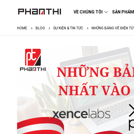
VỀ CHÚNG TÔI
SẢN PHẨ
HOME
BLOG
SỰ KIỆN & TIN TỨC
NHỮNG BẢNG VẼ ĐIỆN TỬ