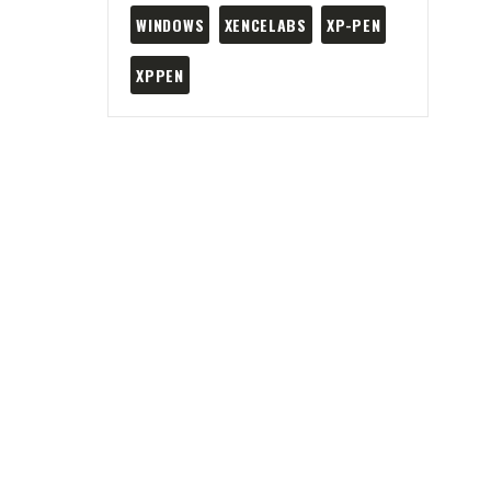
WINDOWS
XENCELABS
XP-PEN
XPPEN