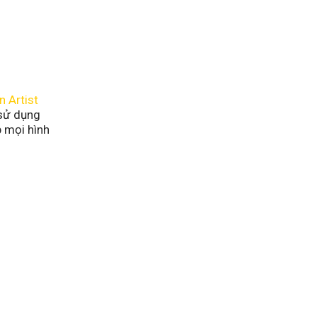
 Artist
 sử dụng
p mọi hình