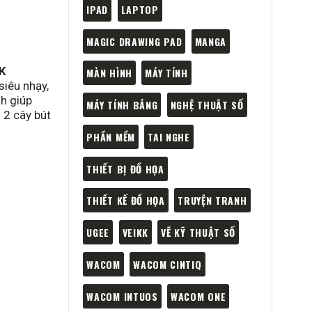
IPAD
LAPTOP
MAGIC DRAWING PAD
MANGA
K
MÀN HÌNH
MÁY TÍNH
siêu nhạy,
nh giúp
MÁY TÍNH BẢNG
NGHỆ THUẬT SỐ
 2 cây bút
PHẦN MỀM
TAI NGHE
THIẾT BỊ ĐỒ HỌA
THIẾT KẾ ĐỒ HỌA
TRUYỆN TRANH
UGEE
VEIKK
VẼ KỸ THUẬT SỐ
WACOM
WACOM CINTIQ
WACOM INTUOS
WACOM ONE