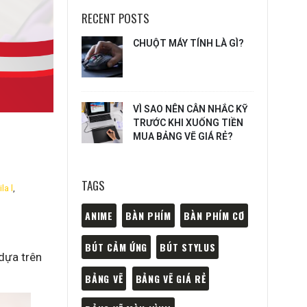
RECENT POSTS
CHUỘT MÁY TÍNH LÀ GÌ?
VÌ SAO NÊN CÂN NHẮC KỸ
TRƯỚC KHI XUỐNG TIỀN
MUA BẢNG VẼ GIÁ RẺ?
TAGS
la l
,
ANIME
BÀN PHÍM
BÀN PHÍM CƠ
BÚT CẢM ỨNG
BÚT STYLUS
 dựa trên
BẢNG VẼ
BẢNG VẼ GIÁ RẺ