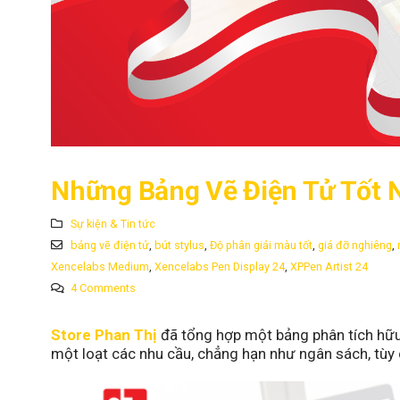
Những Bảng Vẽ Điện Tử Tốt 
Sự kiện & Tin tức
bảng vẽ điện tử
,
bút stylus
,
Độ phân giải màu tốt
,
giá đỡ nghiêng
,
Xencelabs Medium
,
Xencelabs Pen Display 24
,
XPPen Artist 24
4 Comments
Store Phan Thị
đã tổng hợp một bảng phân tích hữu í
một loạt các nhu cầu, chẳng hạn như ngân sách, tùy 