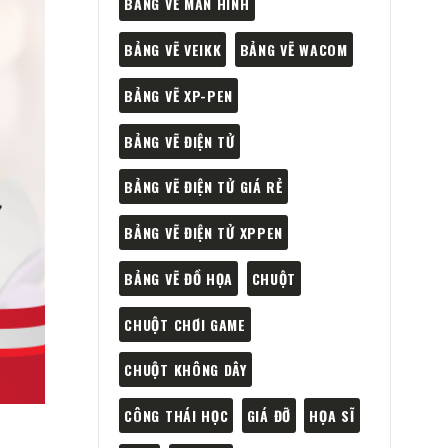
BẢNG VẼ MÀN HÌNH
BẢNG VẼ VEIKK
BẢNG VẼ WACOM
BẢNG VẼ XP-PEN
BẢNG VẼ ĐIỆN TỬ
BẢNG VẼ ĐIỆN TỬ GIÁ RẺ
BẢNG VẼ ĐIỆN TỬ XPPEN
BẢNG VẼ ĐỒ HỌA
CHUỘT
CHUỘT CHƠI GAME
CHUỘT KHÔNG DÂY
CÔNG THÁI HỌC
GIÁ ĐỠ
HỌA SĨ