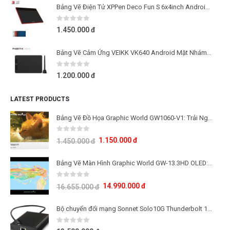
Bảng Vẽ Điện Tử XPPen Deco Fun S 6x4inch Android Cảm Ứng Nghiêng
0
out of 5
1.450.000
đ
Bảng Vẽ Cảm Ứng VEIKK VK640 Android Mặt Nhám Mô Phỏng Giấy Vẽ
0
out of 5
1.200.000
đ
LATEST PRODUCTS
Bảng Vẽ Đồ Họa Graphic World GW1060-V1: Trải Nghiệm Lực Nhấn 16K Cho Học Tập Và Sáng Tạo
0
out of 5
1.150.000
đ
1.450.000
đ
Bảng Vẽ Màn Hình Graphic World GW-13.3HD OLED: Công Nghệ Màn Hình OLED Thế Hệ Mới
0
out of 5
14.990.000
đ
16.655.000
đ
Bộ chuyển đổi mạng Sonnet Solo10G Thunderbolt 10Gb
0
out of 5