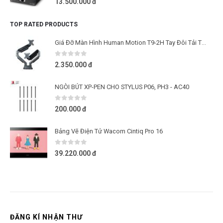
13.500.000
đ
TOP RATED PRODUCTS
Giá Đỡ Màn Hình Human Motion T9-2H Tay Đôi Tải Trọng 15+15kg
0
out of 5
2.350.000
đ
NGÒI BÚT XP-PEN CHO STYLUS P06, PH3 - AC40
0
out of 5
200.000
đ
Bảng Vẽ Điện Tử Wacom Cintiq Pro 16
0
out of 5
39.220.000
đ
ĐĂNG KÍ NHẬN THƯ