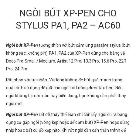
NGÒI BÚT XP-PEN CHO
STYLUS PA1, PA2 – AC60
Ngòi bút XP-Pen
tương thích với bút cảm ứng passive stylus (bút
không sạc, không pin) PA1, PA2 của XP-Pen dùng cho bảng vẽ
Deco Pro Small / Medium, Artist 12 Pro, 13.3 Pro, 15.6 Pro, 22R
Pro, 24 Pro.
Rất nhạy với lực nhấn. Vui lòng không đè bút quá mạnh trong
quá trình sử dụng để giữ cho ngòi bút dùng được lâu hơn. Nếu
ngòi không bị mài mòn hay biến dạng, bạn không cần phải thay
ngòi mới.
Ngòi bút XP-Pen
rất dễ thay thế. Bạn chỉ cần lấy ngòi cũ ra bằng
dụng cụ gắp ngòi (vòng kẹp hoặc đế cắm bút) XP-Pen hoặc dùng
nhíp hoặc bất cứ đồ kẹp nào. Khi rút ngòi cần cẩn thận tránh để