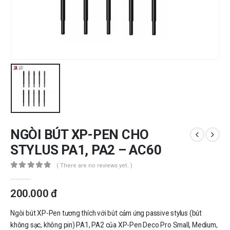
NGÒI BÚT XP-PEN CHO
STYLUS PA1, PA2 – AC60
( There are no reviews yet. )
0
out of 5
200.000
đ
Ngòi bút XP-Pen tương thích với bút cảm ứng passive stylus (bút
không sạc, không pin) PA1, PA2 của XP-Pen Deco Pro Small, Medium,