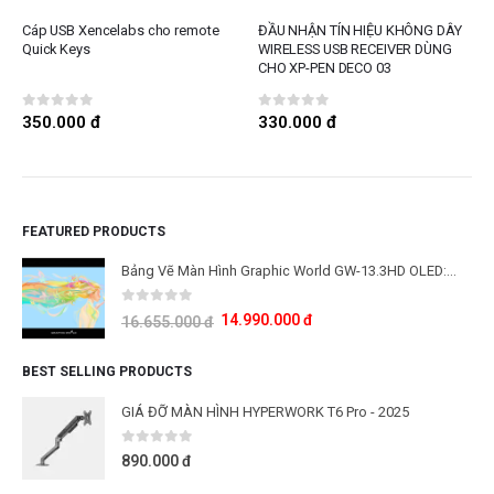
Cáp USB Xencelabs cho remote
ĐẦU NHẬN TÍN HIỆU KHÔNG DÂY
Quick Keys
WIRELESS USB RECEIVER DÙNG
CHO XP-PEN DECO 03
0
out of 5
0
out of 5
350.000
đ
330.000
đ
FEATURED PRODUCTS
Bảng Vẽ Màn Hình Graphic World GW-13.3HD OLED: Công Nghệ Màn Hình OLED Thế Hệ Mới
0
out of 5
14.990.000
đ
16.655.000
đ
BEST SELLING PRODUCTS
GIÁ ĐỠ MÀN HÌNH HYPERWORK T6 Pro - 2025
0
out of 5
890.000
đ