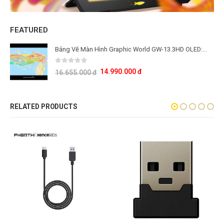
FEATURED
Bảng Vẽ Màn Hình Graphic World GW-13.3HD OLED: Công Nghệ Màn Hình OLED Thế Hệ Mới
0
out of 5
14.990.000
đ
16.655.000
đ
RELATED PRODUCTS