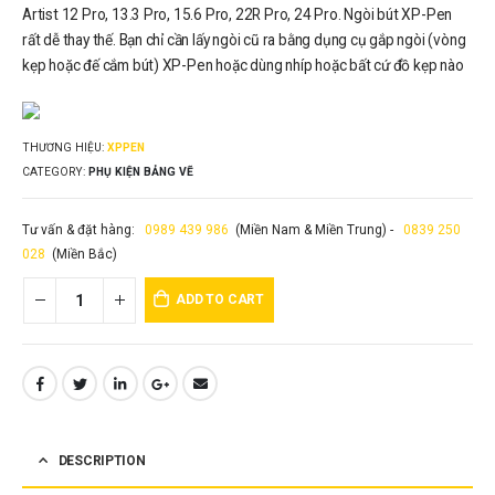
Artist 12 Pro, 13.3 Pro, 15.6 Pro, 22R Pro, 24 Pro. Ngòi bút XP-Pen
rất dễ thay thế. Bạn chỉ cần lấy ngòi cũ ra bằng dụng cụ gắp ngòi (vòng
kẹp hoặc đế cắm bút) XP-Pen hoặc dùng nhíp hoặc bất cứ đồ kẹp nào
THƯƠNG HIỆU:
XPPEN
CATEGORY:
PHỤ KIỆN BẢNG VẼ
Tư vấn & đặt hàng:
0989 439 986
(Miền Nam & Miền Trung) -
0839 250
028
(Miền Bắc)
ADD TO CART
DESCRIPTION