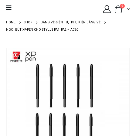
0
HOME
SHOP
BẢNG VẼ ĐIỆN TỬ
,
PHỤ KIỆN BẢNG VẼ
NGÒI BÚT XP-PEN CHO STYLUS PA1, PA2 – AC60