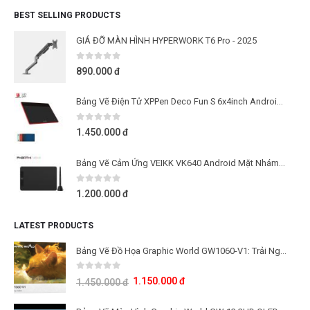
BEST SELLING PRODUCTS
GIÁ ĐỠ MÀN HÌNH HYPERWORK T6 Pro - 2025
0
out of 5
890.000
đ
Bảng Vẽ Điện Tử XPPen Deco Fun S 6x4inch Android Cảm Ứng Nghiêng
0
out of 5
1.450.000
đ
Bảng Vẽ Cảm Ứng VEIKK VK640 Android Mặt Nhám Mô Phỏng Giấy Vẽ
0
out of 5
1.200.000
đ
LATEST PRODUCTS
Bảng Vẽ Đồ Họa Graphic World GW1060-V1: Trải Nghiệm Lực Nhấn 16K Cho Học Tập Và Sáng Tạo
0
out of 5
1.150.000
đ
1.450.000
đ