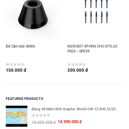
Đế Cắm Bút VEIKK
NGÒI BÚT XP-PEN CHO STYLUS
P02S – SPE39
0
out of 5
0
out of 5
150.000
đ
200.000
đ
FEATURED PRODUCTS
Bảng Vẽ Màn Hình Graphic World GW-13.3HD OLED: Công Nghệ Màn Hình OLED Thế Hệ Mới
0
out of 5
14.990.000
đ
16.655.000
đ