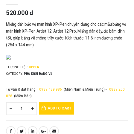
0
out of 5
520.000
đ
Miếng dán bảo vệ màn hình XP-Pen chuyên dụng cho các mẫu bảng vẽ
màn hình XP-Pen Artist 12, Artist 12 Pro. Miếng dán dày, độ bám dính
tốt, giúp bảng vẽ chống trầy xước. Kích thước: 11.6 inch đường chéo
(254 x 144 mm)
THƯƠNG HIỆU:
XPPEN
CATEGORY:
PHỤ KIỆN BẢNG VẼ
Tư vấn & đặt hàng:
0989 439 986
(Miền Nam & Miền Trung) -
0839 250
028
(Miền Bắc)
ADD TO CART