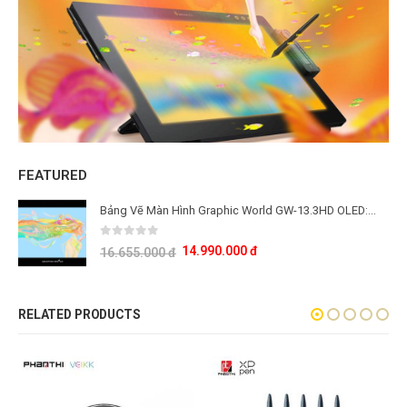
FEATURED
Bảng Vẽ Màn Hình Graphic World GW-13.3HD OLED: Công Nghệ Màn Hình OLED Thế Hệ Mới
0
out of 5
14.990.000
đ
16.655.000
đ
RELATED PRODUCTS