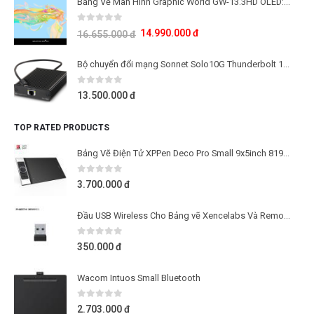
Bảng Vẽ Màn Hình Graphic World GW-13.3HD OLED: Công Nghệ Màn Hình OLED Thế Hệ Mới
0
out of 5
14.990.000
đ
16.655.000
đ
Bộ chuyển đổi mạng Sonnet Solo10G Thunderbolt 10Gb
0
out of 5
13.500.000
đ
TOP RATED PRODUCTS
Bảng Vẽ Điện Tử XPPen Deco Pro Small 9x5inch 8192 Lực Nhấn, 2 Dial, Tương Thích Thiết Bị Di Động Android (Kèm Găng Tay Họa Sĩ)
0
out of 5
3.700.000
đ
Đầu USB Wireless Cho Bảng vẽ Xencelabs Và Remote Quick Keys
0
out of 5
350.000
đ
Wacom Intuos Small Bluetooth
0
out of 5
2.703.000
đ