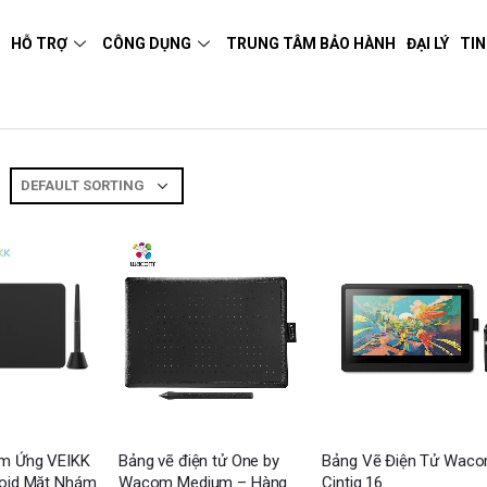
M
HỖ TRỢ
CÔNG DỤNG
TRUNG TÂM BẢO HÀNH
ĐẠI LÝ
TIN
m Ứng VEIKK
Bảng vẽ điện tử One by
Bảng Vẽ Điện Tử Wac
oid Mặt Nhám
Wacom Medium – Hàng
Cintiq 16