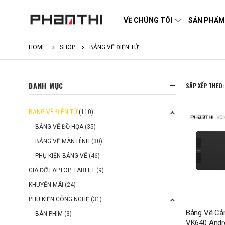
VỀ CHÚNG TÔI
SẢN PHẨ
HOME
SHOP
BẢNG VẼ ĐIỆN TỬ
DANH MỤC
SĂP XẾP THEO:
BẢNG VẼ ĐIỆN TỬ
(110)
BẢNG VẼ ĐỒ HỌA
(35)
BẢNG VẼ MÀN HÌNH
(30)
PHỤ KIỆN BẢNG VẼ
(46)
GIÁ ĐỠ LAPTOP, TABLET
(9)
KHUYẾN MÃI
(24)
PHỤ KIỆN CÔNG NGHỆ
(31)
Bảng Vẽ Cả
BÀN PHÍM
(3)
VK640 Andr