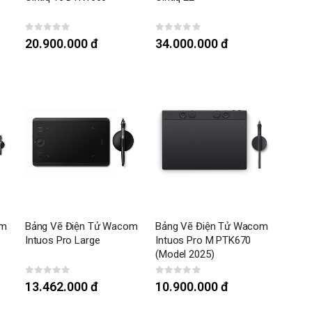
0
out of 5
0
out of 5
20.900.000
đ
34.000.000
đ
om
Bảng Vẽ Điện Tử Wacom
Bảng Vẽ Điện Tử Wacom
Intuos Pro Large
Intuos Pro M PTK670
(Model 2025)
0
out of 5
0
out of 5
13.462.000
đ
10.900.000
đ