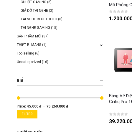
CHUỘT GAMING
(5)
Mô Phỏng G
GIÁ ĐỠ TAI NGHE
(2)
0
out of 5
1.200.00
TAI NGHE BLUETOOTH
(8)
TAI NGHE GAMING
(15)
SẢN PHẨM MỚI
(37)
THIẾT BỊ MANG
(1)
Top selling
(6)
Uncategorized
(16)
GIÁ
Bảng Vẽ Đi
Cintiq Pro 1
Price:
45.000 đ
—
75.260.000 đ
FILTER
0
out of 5
39.220.0