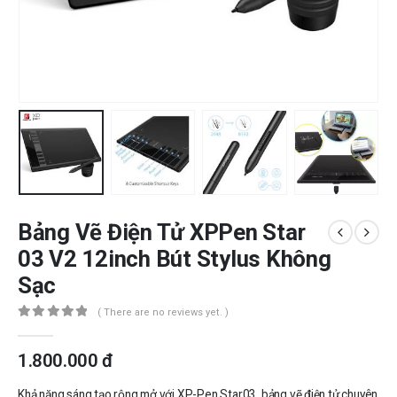
Bảng Vẽ Điện Tử XPPen Star
03 V2 12inch Bút Stylus Không
Sạc
( There are no reviews yet. )
0
out of 5
1.800.000
đ
Khả năng sáng tạo rộng mở với XP-Pen Star03, bảng vẽ điện tử chuyên