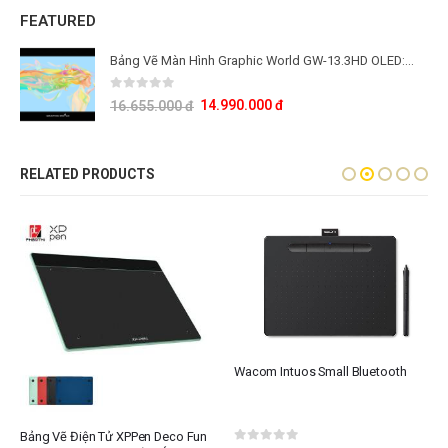
FEATURED
Bảng Vẽ Màn Hình Graphic World GW-13.3HD OLED: Công Nghệ Màn Hình OLED Thế Hệ Mới
0
out of 5
14.990.000
đ
16.655.000
đ
RELATED PRODUCTS
Wacom Intuos Small Bluetooth
Bảng Vẽ Điện Tử XPPen Deco Fun