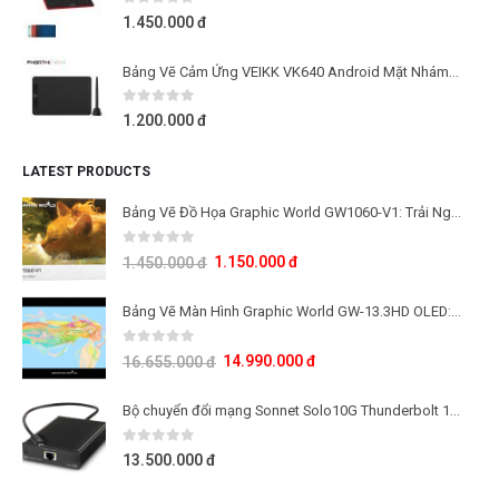
0
out of 5
1.450.000
đ
Bảng Vẽ Cảm Ứng VEIKK VK640 Android Mặt Nhám Mô Phỏng Giấy Vẽ
0
out of 5
1.200.000
đ
LATEST PRODUCTS
Bảng Vẽ Đồ Họa Graphic World GW1060-V1: Trải Nghiệm Lực Nhấn 16K Cho Học Tập Và Sáng Tạo
0
out of 5
1.150.000
đ
1.450.000
đ
Bảng Vẽ Màn Hình Graphic World GW-13.3HD OLED: Công Nghệ Màn Hình OLED Thế Hệ Mới
0
out of 5
14.990.000
đ
16.655.000
đ
Bộ chuyển đổi mạng Sonnet Solo10G Thunderbolt 10Gb
0
out of 5
13.500.000
đ