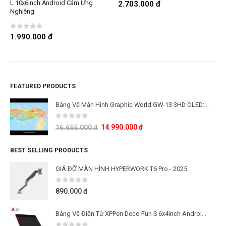
0
out of 5
L 10x6inch Android Cảm Ứng
2.703.000
đ
Nghiêng
0
out of 5
1.990.000
đ
FEATURED PRODUCTS
Bảng Vẽ Màn Hình Graphic World GW-13.3HD OLED: Công Nghệ Màn Hình OLED Thế Hệ Mới
0
out of 5
14.990.000
đ
16.655.000
đ
BEST SELLING PRODUCTS
GIÁ ĐỠ MÀN HÌNH HYPERWORK T6 Pro - 2025
0
out of 5
890.000
đ
Bảng Vẽ Điện Tử XPPen Deco Fun S 6x4inch Android Cảm Ứng Nghiêng