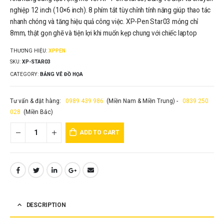
nghiệp 12 inch (10×6 inch). 8 phím tắt tùy chỉnh tính năng giúp thao tác
nhanh chóng và tăng hiệu quả công việc. XP-Pen Star03 mỏng chỉ
8mm, thật gọn ghẽ và tiện lợi khi muốn kẹp chung với chiếc laptop
THƯƠNG HIỆU:
XPPEN
SKU:
XP-STAR03
CATEGORY:
BẢNG VẼ ĐỒ HỌA
Tư vấn & đặt hàng:
0989 439 986
(Miền Nam & Miền Trung) -
0839 250
028
(Miền Bắc)
ADD TO CART
DESCRIPTION