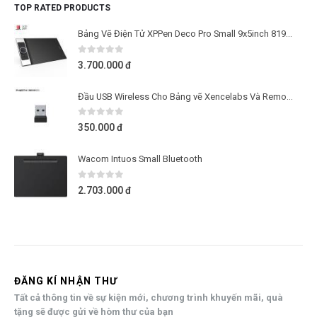
TOP RATED PRODUCTS
Bảng Vẽ Điện Tử XPPen Deco Pro Small 9x5inch 8192 Lực Nhấn, 2 Dial, Tương Thích Thiết Bị Di Động Android (Kèm Găng Tay Họa Sĩ)
0
out of 5
3.700.000
đ
Đầu USB Wireless Cho Bảng vẽ Xencelabs Và Remote Quick Keys
0
out of 5
350.000
đ
Wacom Intuos Small Bluetooth
0
out of 5
2.703.000
đ
ĐĂNG KÍ NHẬN THƯ
Tất cả thông tin về sự kiện mới, chương trình khuyến mãi, quà
tặng sẽ được gửi về hòm thư của bạn