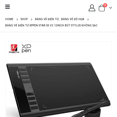
0
HOME
SHOP
BẢNG VẼ ĐIỆN TỬ
,
BẢNG VẼ ĐỒ HỌA
BẢNG VẼ ĐIỆN TỬ XPPEN STAR 03 V2 12INCH BÚT STYLUS KHÔNG SẠC