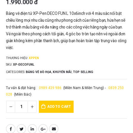
1.990.000
đ
Bảng vẽ điện tử XP-Pen DECO FUN L 10x6inch với 4 màu sắc nổi bật
chiều lòng mọi nhu cầu cũng như phong cách của riêng bạn, hứa hẹn sẽ
trở thành mẫu bảng vẽ đa năng cho các công việc hằng ngày của bạn.
Vẻ ngoài theo phong cách tối giản, 4 góc bo tròn tạo nên vẻ ngoài đơn
giản không kém phần thanh lịch, giúp bạn hoàn toàn tập trung vào công
việc.
THƯƠNG HIỆU:
XPPEN
SKU:
XP-DECOFUNL
CATEGORIES:
BẢNG VẼ ĐỒ HỌA
,
KHUYẾN MÃI
,
TOP SELLING
Tư vấn & đặt hàng:
0989 439 986
(Miền Nam & Miền Trung) -
0839 250
028
(Miền Bắc)
ADD TO CART