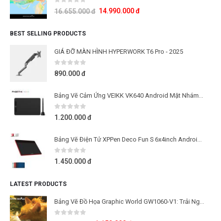
0
out of 5
14.990.000
đ
16.655.000
đ
BEST SELLING PRODUCTS
GIÁ ĐỠ MÀN HÌNH HYPERWORK T6 Pro - 2025
0
out of 5
890.000
đ
Bảng Vẽ Cảm Ứng VEIKK VK640 Android Mặt Nhám Mô Phỏng Giấy Vẽ
0
out of 5
1.200.000
đ
Bảng Vẽ Điện Tử XPPen Deco Fun S 6x4inch Android Cảm Ứng Nghiêng
0
out of 5
1.450.000
đ
LATEST PRODUCTS
Bảng Vẽ Đồ Họa Graphic World GW1060-V1: Trải Nghiệm Lực Nhấn 16K Cho Học Tập Và Sáng Tạo
0
out of 5