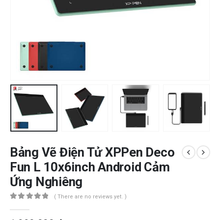
Bảng Vẽ Điện Tử XPPen Deco
Fun L 10x6inch Android Cảm
Ứng Nghiêng
( There are no reviews yet. )
0
out of 5