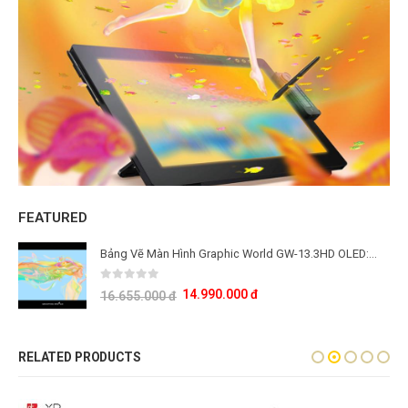
FEATURED
Bảng Vẽ Màn Hình Graphic World GW-13.3HD OLED: Công Nghệ Màn Hình OLED Thế Hệ Mới
0
out of 5
14.990.000
đ
16.655.000
đ
RELATED PRODUCTS