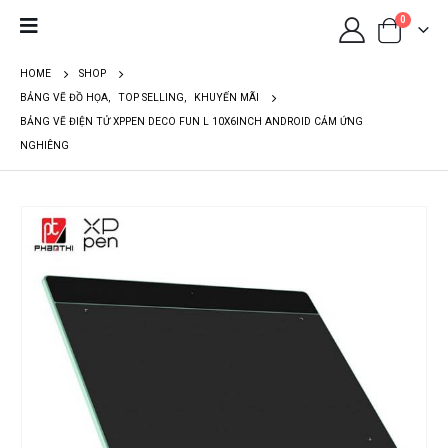
0
HOME
SHOP
BẢNG VẼ ĐỒ HỌA
,
TOP SELLING
,
KHUYẾN MÃI
BẢNG VẼ ĐIỆN TỬ XPPEN DECO FUN L 10X6INCH ANDROID CẢM ỨNG
NGHIÊNG