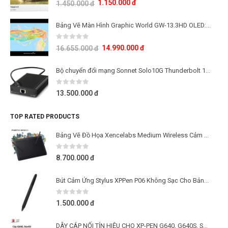
1.150.000
đ
1.450.000
đ
Bảng Vẽ Màn Hình Graphic World GW-13.3HD OLED: Công Nghệ Màn Hình OLED Thế Hệ Mới
0
out of 5
14.990.000
đ
16.655.000
đ
Bộ chuyển đổi mạng Sonnet Solo10G Thunderbolt 10Gb
0
out of 5
13.500.000
đ
TOP RATED PRODUCTS
Bảng Vẽ Đồ Họa Xencelabs Medium Wireless Cảm Ứng Nghiêng Kèm 2 Bút Stylus Và Túi Đựng Cao Cấp
0
out of 5
8.700.000
đ
Bút Cảm Ứng Stylus XPPen P06 Không Sạc Cho Bảng Vẽ Deco 02, Artist 12
0
out of 5
1.500.000
đ
DÂY CÁP NỐI TÍN HIỆU CHO XP-PEN G640, G640S, STAR 03, STAR 05