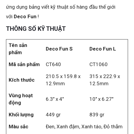
ứng dụng bảng viết kỹ thuật số hàng đầu thế giới
với
Deco Fun
!
THÔNG SỐ KỸ THUẬT
Tên sản
Deco Fun S
Deco Fun L
phẩm
Mã sản phẩm
CT640
CT1060
210.5 x 159.8 x
315 x 222.9 x
Kích thước
12.9mm
12.5mm
Vùng hoạt
6.3″ x 4″
10″ x 6.27″
động
Khối lượng
449 gr
839 gr
Màu sắc
Đen, Xanh đậm, Xanh táo, Đỏ thẫm