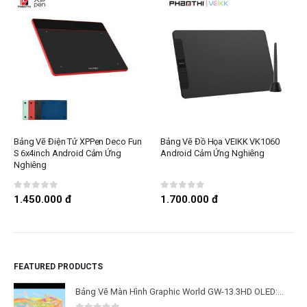
Bảng Vẽ Điện Tử XPPen Deco Fun
Bảng Vẽ Đồ Họa VEIKK VK1060
S 6x4inch Android Cảm Ứng
Android Cảm Ứng Nghiêng
Nghiêng
0
out of 5
0
out of 5
1.450.000
đ
1.700.000
đ
FEATURED PRODUCTS
Bảng Vẽ Màn Hình Graphic World GW-13.3HD OLED: Công Nghệ Màn Hình OLED Thế Hệ Mới