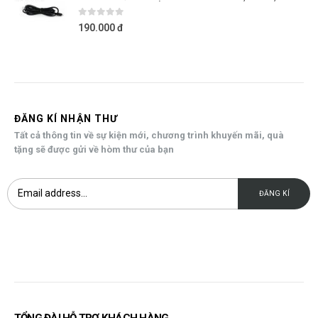
0
out of 5
190.000
đ
ĐĂNG KÍ NHẬN THƯ
Tất cả thông tin về sự kiện mới, chương trình khuyến mãi, quà
tặng sẽ được gửi về hòm thư của bạn