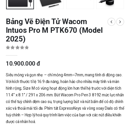
Bảng Vẽ Điện Tử Wacom
Intuos Pro M PTK670 (Model
2025)
0
out of 5
10.900.000
đ
Siêu mỏng và gọn nhẹ – chỉ mỏng 4mm~7mm, mang tính di động cao.
Với kích thước tỉ lệ 16:9 đa năng, hoàn hảo cho nhiều máy tính và màn
hình rộng; Size M có vùng hoạt động lớn hơn thế hệ trước với diện tích
11.4” x 8.1” / 291 x 206 mm. Bút Wacom Pro Pen 3 8192 mức lực nhấn
có thể tuỳ chỉnh đệm cao su, trọng lượng bút và nút bấm để có độ chính
xác và thoải mái tối đa. Phím tắt ExpressKeys và vòng xoay Dials có thể
tuỳ chỉnh – Hợp lý hoá quy trình làm việc của bạn với các nút điều khiển
được cá nhân hoá.