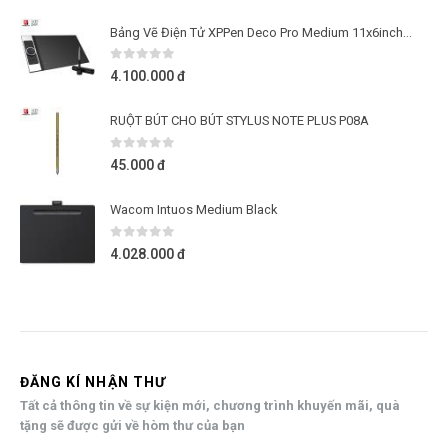
Bảng Vẽ Điện Tử XPPen Deco Pro Medium 11x6inch 8192 Lực Nhấn, 2 Dial, Tương Thích Thiết Bị Di Động Android
0
out of 5
4.100.000
đ
RUỘT BÚT CHO BÚT STYLUS NOTE PLUS P08A
0
out of 5
45.000
đ
Wacom Intuos Medium Black
0
out of 5
4.028.000
đ
ĐĂNG KÍ NHẬN THƯ
Tất cả thông tin về sự kiện mới, chương trình khuyến mãi, quà
tặng sẽ được gửi về hòm thư của bạn