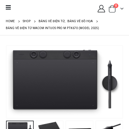
0
HOME
SHOP
BẢNG VẼ ĐIỆN TỬ
,
BẢNG VẼ ĐỒ HỌA
BẢNG VẼ ĐIỆN TỬ WACOM INTUOS PRO M PTK670 (MODEL 2025)