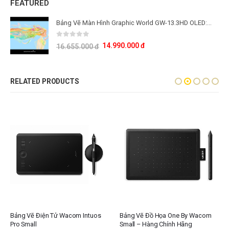
FEATURED
Bảng Vẽ Màn Hình Graphic World GW-13.3HD OLED: Công Nghệ Màn Hình OLED Thế Hệ Mới
0
out of 5
14.990.000
đ
16.655.000
đ
RELATED PRODUCTS
Bảng Vẽ Điện Tử Wacom Intuos
Bảng Vẽ Đồ Họa One By Wacom
Pro Small
Small – Hàng Chính Hãng