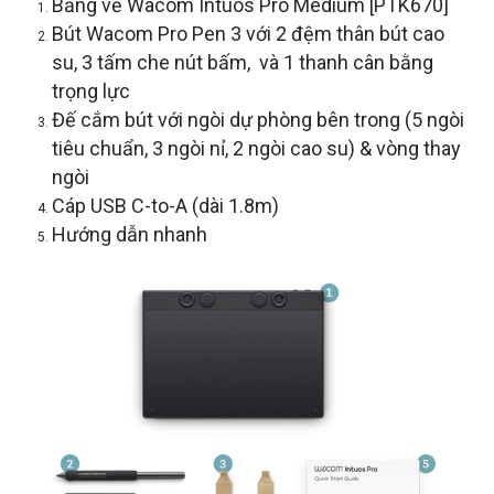
Bảng vẽ Wacom Intuos Pro Medium [PTK670]
Bút Wacom Pro Pen 3 với 2 đệm thân bút cao
su, 3 tấm che nút bấm, và 1 thanh cân bằng
trọng lực
Đế cắm bút với ngòi dự phòng bên trong (5 ngòi
tiêu chuẩn, 3 ngòi nỉ, 2 ngòi cao su) & vòng thay
ngòi
Cáp USB C-to-A (dài 1.8m)
Hướng dẫn nhanh