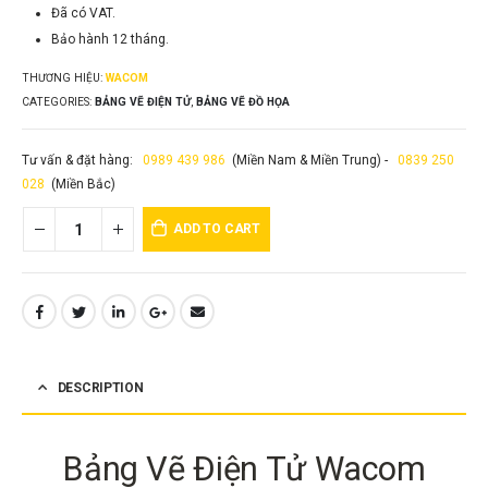
Đã có VAT.
Bảo hành 12 tháng.
THƯƠNG HIỆU:
WACOM
CATEGORIES:
BẢNG VẼ ĐIỆN TỬ
,
BẢNG VẼ ĐỒ HỌA
Tư vấn & đặt hàng:
0989 439 986
(Miền Nam & Miền Trung) -
0839 250
028
(Miền Bắc)
ADD TO CART
DESCRIPTION
Bảng Vẽ Điện Tử Wacom