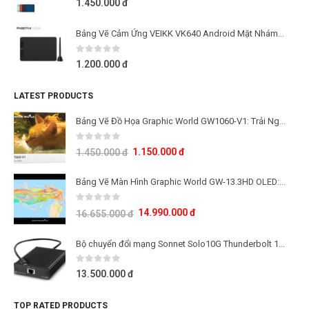
1.450.000
đ
Bảng Vẽ Cảm Ứng VEIKK VK640 Android Mặt Nhám Mô Phỏng Giấy Vẽ
0
out of 5
1.200.000
đ
LATEST PRODUCTS
Bảng Vẽ Đồ Họa Graphic World GW1060-V1: Trải Nghiệm Lực Nhấn 16K Cho Học Tập Và Sáng Tạo
0
out of 5
1.150.000
đ
1.450.000
đ
Bảng Vẽ Màn Hình Graphic World GW-13.3HD OLED: Công Nghệ Màn Hình OLED Thế Hệ Mới
0
out of 5
14.990.000
đ
16.655.000
đ
Bộ chuyển đổi mạng Sonnet Solo10G Thunderbolt 10Gb
0
out of 5
13.500.000
đ
TOP RATED PRODUCTS