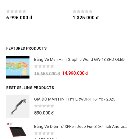
0
out of 5
0
out of 5
6.996.000
đ
1.325.000
đ
FEATURED PRODUCTS
Bảng Vẽ Màn Hình Graphic World GW-13.3HD OLED: Công Nghệ Màn Hình OLED Thế Hệ Mới
0
out of 5
14.990.000
đ
16.655.000
đ
BEST SELLING PRODUCTS
GIÁ ĐỠ MÀN HÌNH HYPERWORK T6 Pro - 2025
0
out of 5
890.000
đ
Bảng Vẽ Điện Tử XPPen Deco Fun S 6x4inch Android Cảm Ứng Nghiêng
0
out of 5