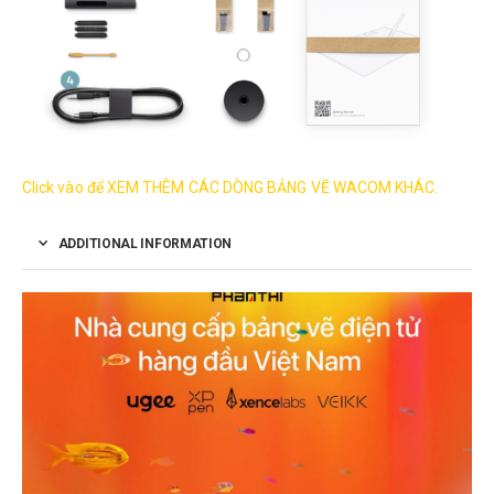
Click vào để XEM THÊM CÁC DÒNG BẢNG VẼ WACOM KHÁC.
ADDITIONAL INFORMATION