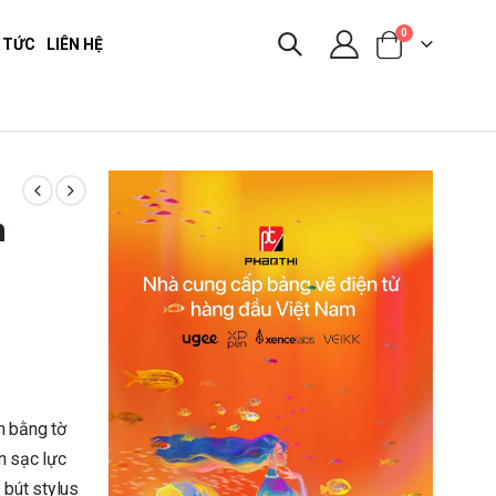
0
 TỨC
LIÊN HỆ
m
n bằng tờ
in sạc lực
bút stylus