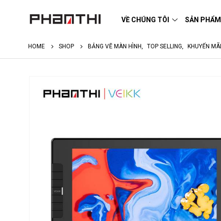
VỀ CHÚNG TÔI
SẢN PHẨ
HOME
SHOP
BẢNG VẼ MÀN HÌNH
,
TOP SELLING
,
KHUYẾN MÃ