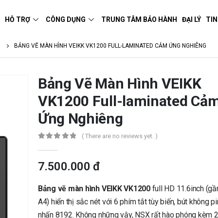
M
HỖ TRỢ
CÔNG DỤNG
TRUNG TÂM BẢO HÀNH
ĐẠI LÝ
TIN
I
BẢNG VẼ MÀN HÌNH VEIKK VK1200 FULL-LAMINATED CẢM ỨNG NGHIÊNG
Bảng Vẽ Màn Hình VEIKK
VK1200 Full-laminated Cả
Ứng Nghiêng
( There are no reviews yet. )
0
out of 5
7.500.000
đ
Bảng vẽ màn hình VEIKK VK1200
full HD 11.6inch (gầ
A4) hiển thị sắc nét với 6 phím tắt tùy biến, bút không p
nhấn 8192. Không những vậy, NSX rất hào phóng kèm 2 