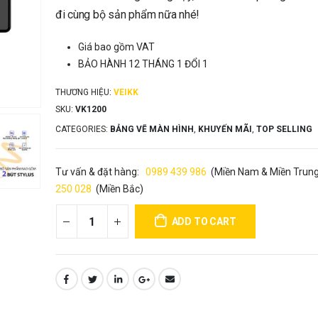
đi cùng bộ sản phẩm nữa nhé!
Giá bao gồm VAT
BẢO HÀNH 12 THÁNG 1 ĐỔI 1
THƯƠNG HIỆU:
VEIKK
SKU:
VK1200
CATEGORIES:
BẢNG VẼ MÀN HÌNH
,
KHUYẾN MÃI
,
TOP SELLING
Tư vấn & đặt hàng:
0989 439 986
(Miền Nam & Miền Trun
250 028
(Miền Bắc)
ADD TO CART