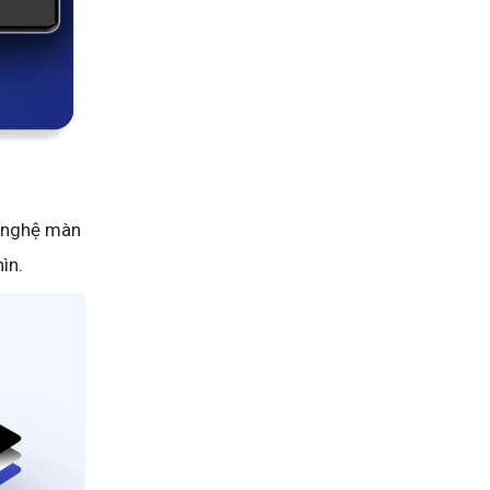
g nghệ màn
ìn.