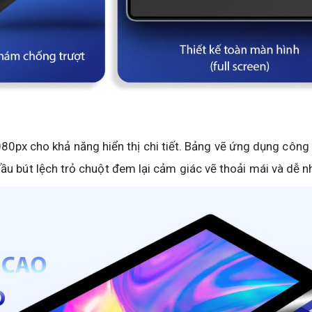
0px cho khả năng hiển thị chi tiết. Bảng vẽ ứng dụng côn
đầu bút lệch trỏ chuột đem lại cảm giác vẽ thoải mái và dễ nh