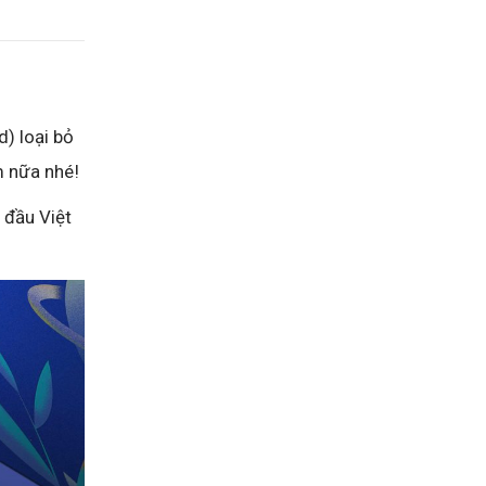
) loại bỏ
m nữa nhé!
 đầu Việt