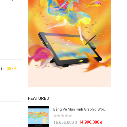
g) -
0839
FEATURED
Bảng Vẽ Màn Hình Graphic World GW-13.3HD OLED: Công Nghệ Màn Hình OLED Thế Hệ Mới
0
out of 5
14.990.000
đ
16.655.000
đ